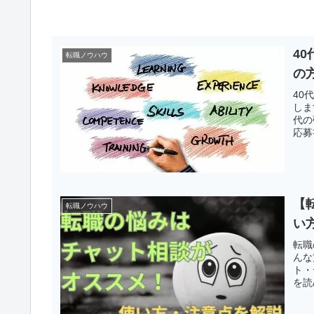
4
転職ノウハウ
の
40
しま
代の
応募
【
転職ノウハウ
い
転職
んな
ト・
を読