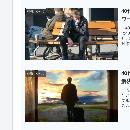
4
転職ノウハウ
ワ
「4
は4
介。
対策
4
転職ノウハウ
解
「内
たい
ブル
スム