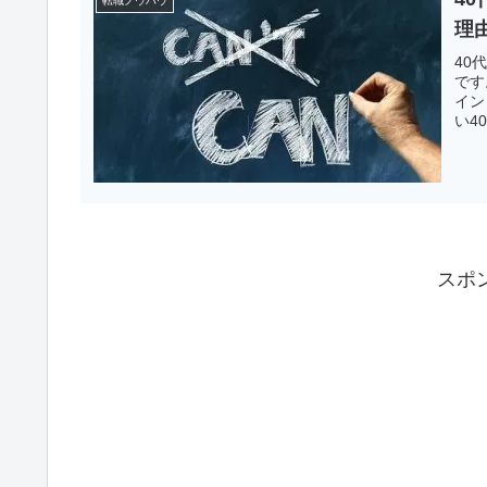
転職ノウハウ
理
40
です
イン
い4
スポ