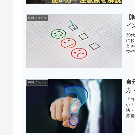
【
転職ノウハウ
イ
30
にお
とき
ウや
自
転職ノウハウ
方
「自
い！
法・
募書