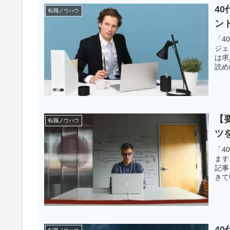
4
転職ノウハウ
ン
「4
ジェ
は求
読め
【
転職ノウハウ
ツ
「4
ます
記事
きて
4