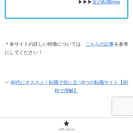
▶︎▶︎▶︎
女の転職type
＊各サイトの詳しい特徴については、
こちらの記事
を参考
にしてください！
✅
40代にオススメ！転職で役に立つ6つの転職サイト【90
秒で理解】
40代にオススメの転職エージェント【特長別に
お問い合わせ