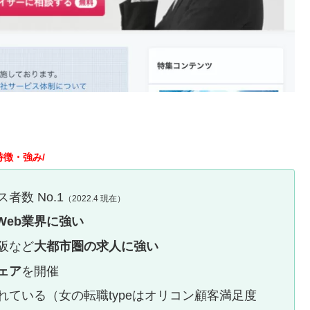
特徴・強み/
数 No.1
（2022.4 現在）
Web業界に強い
阪など
大都市圏の求人に強い
ェア
を開催
れている（女の転職typeはオリコン顧客満足度