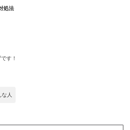
対処法
ずです！
んな人